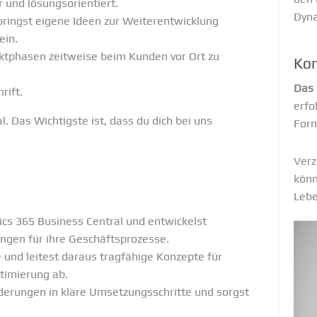
 und lösungsorientiert.
Dyna
bringst eigene Ideen zur Weiterentwicklung
ein.
ktphasen zeitweise beim Kunden vor Ort zu
Kon
Das 
rift.
erfo
. Das Wichtigste ist, dass du dich bei uns
Form
Verz
könn
Lebe
cs 365 Business Central und entwickelst
ngen für ihre Geschäftsprozesse.
 und leitest daraus tragfähige Konzepte für
ptimierung ab.
derungen in klare Umsetzungsschritte und sorgst