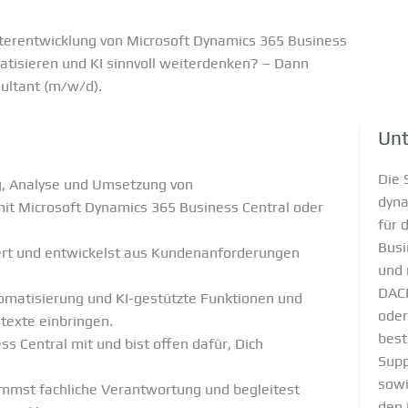
erentwicklung von Microsoft Dynamics 365 Business
atisieren und KI sinnvoll weiterdenken? – Dann
ultant (m/w/d).
Un
Die 
ng, Analyse und Umsetzung von
dyna
it Microsoft Dynamics 365 Business Central oder
für 
Busi
riert und entwickelst aus Kundenanforderungen
und 
DACH
tomatisierung und KI-gestützte Funktionen und
oder
texte einbringen.
best
s Central mit und bist offen dafür, Dich
Supp
sowi
immst fachliche Verantwortung und begleitest
den 